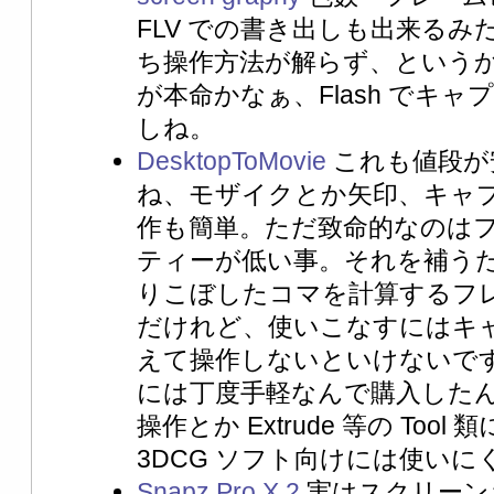
FLV での書き出しも出来る
ち操作方法が解らず、という
が本命かなぁ、Flash でキ
しね。
DesktopToMovie
これも値段が
ね、モザイクとか矢印、キャ
作も簡単。ただ致命的なのは
ティーが低い事。それを補う
りこぼしたコマを計算するフ
だけれど、使いこなすにはキ
えて操作しないといけないです
には丁度手軽なんで購入したんだけ
操作とか Extrude 等の Too
3DCG ソフト向けには使い
Snapz Pro X 2
実はスクリーン