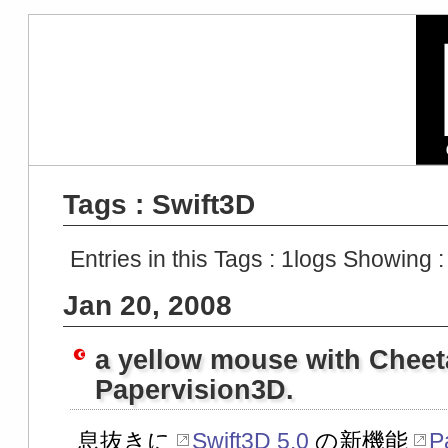
Tags : Swift3D
Entries in this Tags :
1
logs Showing 
Jan 20, 2008
a yellow mouse with Cheet
Papervision3D.
息抜きに
Swift3D 5.0
の新機能
P