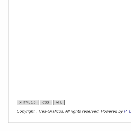
XHTML 1.0
CSS
AHL
Copyright , Tres-Gráficos. All rights reserved. Powered by
P_