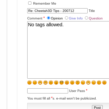
Remember Me
Title
*
Comment
Opinion
Give Info
Question
*
User Pass
*
You must fill all
s. e-mail won't be publicized.