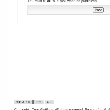
*
You must fill all
s. e-mail won't be publicized.
XHTML 1.0
CSS
AHL
Copyright , Tres-Gráficos. All rights reserved. Powered by
P_