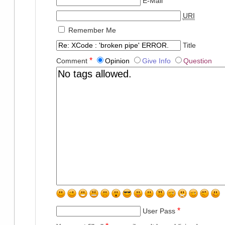
E-Mail
URI
Remember Me
Title
*
Comment
Opinion
Give Info
Question
*
User Pass