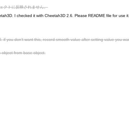
ェクトに反映されません。
eetah3D. I checked it with Cheetah3D 2.6. Please README file for use it
0. if you don't want this, record smooth value after setting value you wa
 object from base object.