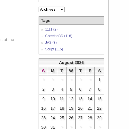
.
Tags
1111 (2)
Cheetah3D (118)
nt at the
JAS (3)
Script (115)
August 2026
S
M
T
W
T
F
S
*
*
*
*
*
*
1
2
3
4
5
6
7
8
9
10
11
12
13
14
15
16
17
18
19
20
21
22
23
24
25
26
27
28
29
30
31
*
*
*
*
*