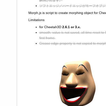
解消されます。
ソフトエッジ／ハードエッジがモーフオブジ
Morph.js is script to create morphing object for Ch
Limitations
for Cheetah3D
2.6.1 or 3.x.
smooth: value is not saved, all time reset to 
first frame.
Crease edge property is not copied to morph