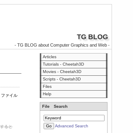
TG BLOG
- TG BLOG about Computer Graphics and Web -
Articles
Tutorials - Cheetah3D
Movies - Cheetah3D
Scripts - Cheetah3D
Files
Help
E ファイル
File Search
Advanced Search
クすると